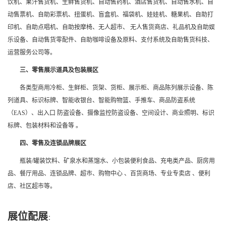
饮机、果汁售货机、生鲜售货机、自动售药机、酒店售货机、自动售水机、自
动售票机、自助彩票机、扭蛋机、盲盒机、福袋机、娃娃机、糖果机、自助打
印机、自助点唱机、自助按摩椅、无人超市、 无人售货商店、礼品机及自助娱
乐设备、自动售货零配件、自助咖啡设备及原料、支付系统及自助售货科技、
运营服务公司等。
三、零售展示道具及包装展区
各类型商用冷柜、生鲜柜、货架、货柜、展示柜、商品陈列展示设备、陈
列道具、标识标牌、智能收银台、智能购物篮、手推车、商品防盗系统
（EAS）、出入口 防盗设备、摄像监控防盗设备、空间设计、商业照明、标识
标牌、包装材料和设备等 。
四、零售及连锁品牌展区
瓶装/罐装饮料、矿泉水和蒸馏水、小包装便利食品、充电类产品、厨房用
品、餐厅用品、连锁品牌、超市、购物中心 、百货商场、专业专卖店 、便利
店、社区超市等。
展位配展
：