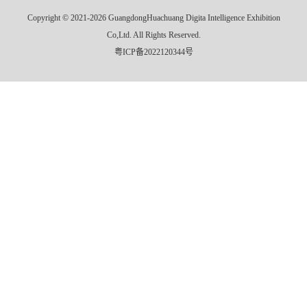
Copyright © 2021-2026 GuangdongHuachuang Digita Intelligence Exhibition
Co,Ltd. All Rights Reserved.
粤ICP备2022120344号