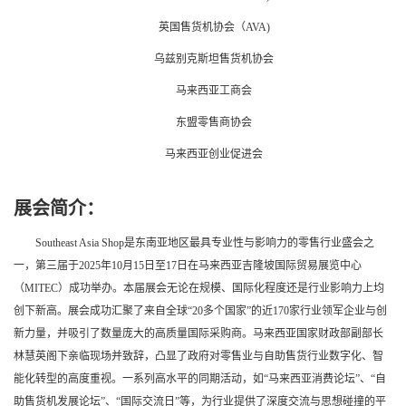
英国售货机协会（AVA)
乌兹别克斯坦售货机协会
马来西亚工商会
东盟零售商协会
马来西亚创业促进会
展会简介：
Southeast Asia Shop是东南亚地区最具专业性与影响力的零售行业盛会之
一，第三届于2025年10月15日至17日在马来西亚吉隆坡国际贸易展览中心
（MITEC）成功举办。本届展会无论在规模、国际化程度还是行业影响力上均
创下新高。展会成功汇聚了来自全球“20多个国家”的近170家行业领军企业与创
新力量，并吸引了数量庞大的高质量国际采购商。马来西亚国家财政部副部长
林慧英阁下亲临现场并致辞，凸显了政府对零售业与自助售货行业数字化、智
能化转型的高度重视。一系列高水平的同期活动，如“马来西亚消费论坛”、“自
助售货机发展论坛”、“国际交流日”等，为行业提供了深度交流与思想碰撞的平