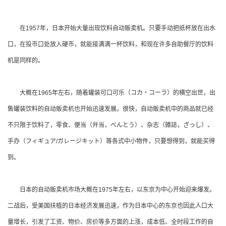
在1957年，日本开始大量出现饮料自动贩卖机。只要手动把纸杯放在出水
口，在投币口处放入硬币，就能接满满一杯饮料，和现在许多自助餐厅的饮料
机是同样的。
大概在1965年左右，随着罐装可口可乐（コカ・コーラ）的横空出世，出
售罐装饮料的自动贩卖机也开始迅速发展。很快，自动贩卖机中的商品就已经
不只限于饮料了，零食、便当（弁当，べんとう）、杂志（雑誌，ざっし）、
手办（フィギュア/ガレージキット）等各式中小物件，只要想得到，就能买得
到。
日本的自动贩卖机市场大概在1975年左右，以东京为中心开始迎来爆发。
二战后，受美国扶植的日本经济发展迅速，作为日本中心的东京也因此人口大
量增长，引发了工资、物价、房价等多方面的上涨，成本低、全时段工作的自