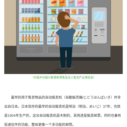
（中国乡村振兴智慧新零售及无人售货产业博览会）
最早的用于售卖物品的自动贩卖机（自動販売機/じどうはんばいき）并非
出自日本。日本现存的最早的自动贩卖机是明治（明治，めいじ）37年，也就
是1904年生产的，这台自动贩卖机是木制的，其用途是贩卖邮票，同时也兼有
投递信件的功能，整体更像一个多功能的邮筒。