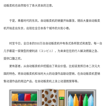
动贩卖机也自然吸引了各大资本的注意。
于是，乘着时代的东风，自动贩卖机的销量开始暴涨，随后大量自动贩卖
机开始走出东京，出现在全日本各个城市的大街小巷。
时至今日，全日本的550万台自动贩卖机中有各式各样款式和类型，每一台
几乎都是一家微型的便利店（コンビニ），为来来往往的行人解决燃眉之急、
提供口腹之欢。
更有甚者，从自动贩卖机中挖掘出了商业价值，比如说发挥日本二次元大
国的特色，将自动贩卖机和当时大火的动漫作品联动营销，在自动贩卖机里销
售动漫作品的周边产品，在自动贩卖机上涂上动漫图案等等。